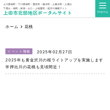
上川原柳町・下川原柳町・愛宕町・鍛冶町・上鍛冶町・上房山
下房山・柳町・新田・山口・上紺屋町・蛇沢の情報サイト
menu
上田市北部地区ポータルサイト
ホーム
花桃
イベント情報
2025年02月27日
2025年も黄金沢川の桜ライトアップを実施します
🌸押出川の花桃も見頃間近！