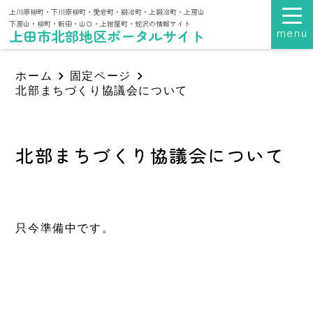
上川原柳町・下川原柳町・愛宕町・鍛冶町・上鍛冶町・上房山
下房山・柳町・新田・山口・上紺屋町・蛇沢の情報サイト
menu
上田市北部地区ポータルサイト
ホーム
固定ページ
北部まちづくり協議会について
北部まちづくり協議会について
只今準備中です。