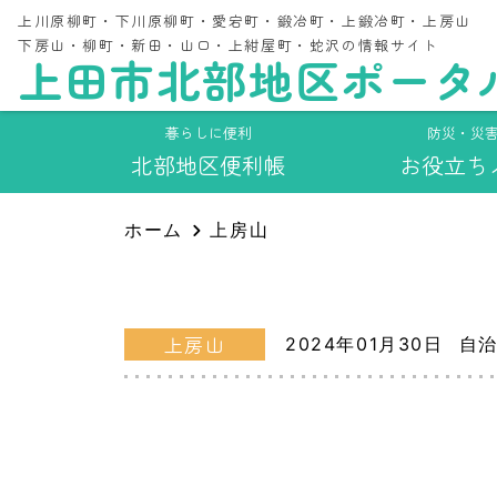
イ
当
運
上川原柳町・下川原柳町・愛宕町・鍛冶町・上鍛冶町・上房山
下房山・柳町・新田・山口・上紺屋町・蛇沢の情報サイト
防災・災害情報
北部まちづくり
暮らしに便利
上田市北部地区ポータ
住
こ
自
北部地区便利帳
お役立ちノート
協議会について
参
暮らしに便利
防災・災
ア
北部地区便利帳
お役立ち
ホーム
上房山
上房山
2024年01月30日
自