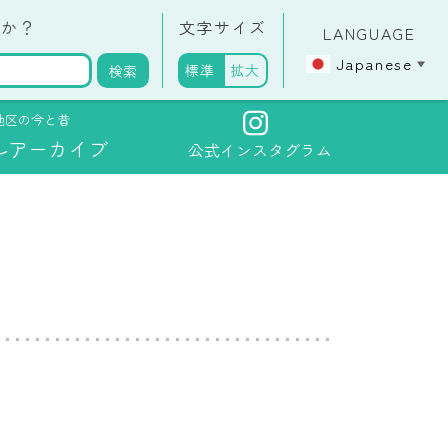
全・防災部会
すか？
文字サイズ
LANGUAGE
化・歴史部会
Japanese
▼
標準
拡大
検索
境・生活部会
地区の今と昔
ルアーカイブ
公式インスタグラム