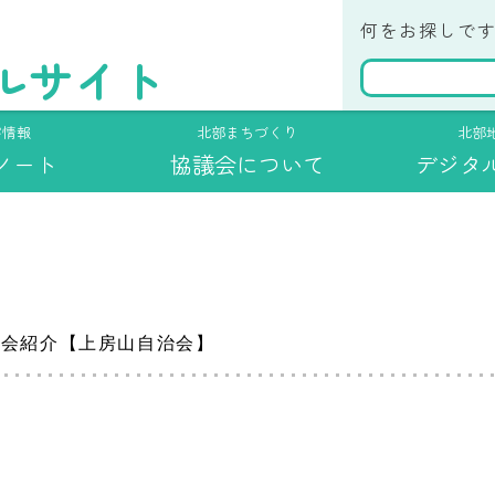
ベント情報
番医・当番薬局
営の目的
避難所マップ
各部会紹介
安
何をお探しで
ルサイト
文
民便利帳
んな時どうする？
治会紹介
ハザードマップ
ゴミ出しカレンダー
環
頼れる地元のお店・施設
画団体・公的機関・協力企業・
災害時用自治会資料
害情報
北部まちづくり
北部
ドバイザー等一覧
ノート
協議会について
デジタ
治会紹介【上房山自治会】