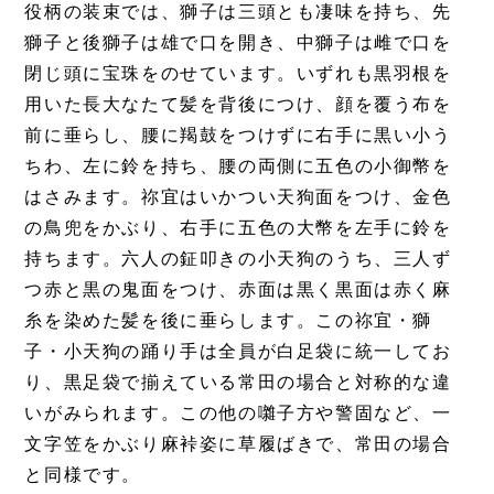
役柄の装束では、獅子は三頭とも凄味を持ち、先
獅子と後獅子は雄で口を開き、中獅子は雌で口を
閉じ頭に宝珠をのせています。いずれも黒羽根を
用いた長大なたて髪を背後につけ、顔を覆う布を
前に垂らし、腰に羯鼓をつけずに右手に黒い小う
ちわ、左に鈴を持ち、腰の両側に五色の小御幣を
はさみます。祢宜はいかつい天狗面をつけ、金色
の鳥兜をかぶり、右手に五色の大幣を左手に鈴を
持ちます。六人の鉦叩きの小天狗のうち、三人ず
つ赤と黒の鬼面をつけ、赤面は黒く黒面は赤く麻
糸を染めた髪を後に垂らします。この祢宜・獅
子・小天狗の踊り手は全員が白足袋に統一してお
り、黒足袋で揃えている常田の場合と対称的な違
いがみられます。この他の囃子方や警固など、一
文字笠をかぶり麻裃姿に草履ばきで、常田の場合
と同様です。