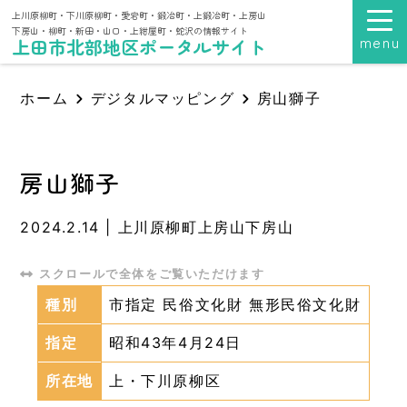
上川原柳町・下川原柳町・愛宕町・鍛冶町・上鍛冶町・上房山
下房山・柳町・新田・山口・上紺屋町・蛇沢の情報サイト
menu
上田市北部地区ポータルサイト
ホーム
デジタルマッピング
房山獅子
房山獅子
2024.2.14
|
上川原柳町上房山下房山
種別
市指定 民俗文化財 無形民俗文化財
指定
昭和43年4月24日
所在地
上・下川原柳区