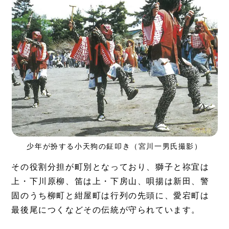
少年が扮する小天狗の鉦叩き（宮川一男氏撮影）
その役割分担が町別となっており、獅子と祢宜は
上・下川原柳、笛は上・下房山、唄揚は新田、警
固のうち柳町と紺屋町は行列の先頭に、愛宕町は
最後尾につくなどその伝統が守られています。