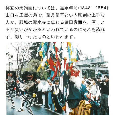
祢宜の天狗面については、嘉永年間(1848―1854)
山口村庄屋の弟で、望月伝平という彫刻の上手な
人が、殿城の瀧水寺に伝わる猿田彦面を、写しと
ると災いがかかるといわれているのにそれを恐れ
ず、彫り上げたものといわれます。