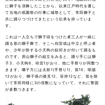
に獅子を演舞したことから、以来江戸時代を通し
て当地の祇園祭の行事に城祭として、常田獅子と
共に踊りつづけてきたという伝承を持っていま
す。
これは一人立ちで獅子頭をつけた者三人が一緒に
踊る形の獅子舞で、そこへ祢宜或は中立と呼ぶ者
や、少年が扮する小天狗の鉦叩きが付いて踊るも
のです。房山獅子の組立をみると、踊り手には獅
子3、小天狗6、祢宜1がおり、他に手替りが同数つ
きます。囃子方には太鼓1(手替り1)、笛10、唄揚
12がおり、獅子係の後見12、笹持12など、笛を除
いて常田同様に3の倍数になっていて、それに警固
が多数つきます。