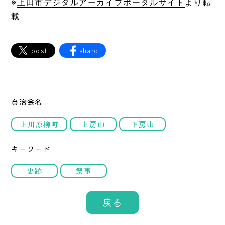
※
上田市デジタルアーカイブポータルサイト
より転
載
post
share
自治会名
上川原柳町
上房山
下房山
キーワード
史跡
祭事
戻る