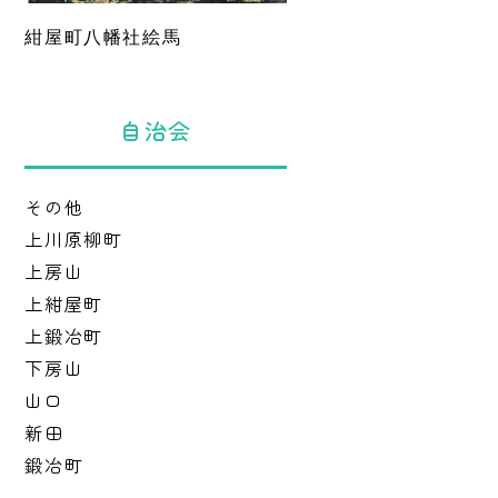
紺屋町八幡社絵馬
自治会
その他
上川原柳町
上房山
上紺屋町
上鍛冶町
下房山
山口
新田
鍛冶町