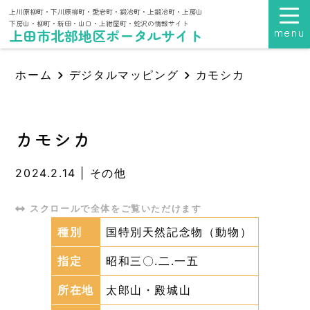
上川原柳町・下川原柳町・愛宕町・鍛冶町・上鍛冶町・上房山
下房山・柳町・新田・山口・上紺屋町・蛇沢の情報サイト
menu
上田市北部地区ポータルサイト
ホーム
デジタルマッピング
カモシカ
カモシカ
2024.2.14
|
その他
種別
国特別天然記念物（動物）
指定
昭和三〇.二.一五
所在地
太郎山・殿城山